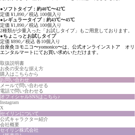
●ソフトタイプ：約40℃〜42℃
定価 ¥1,890／税込 100個入り
●レギュラータイプ：約43℃〜45℃
定価 ¥1,890／税込 100個入り
2種類が少量入った「お試しタイプ」もご用意しております。
●ちょこっとお試しタイプ
定価 ¥890／税込 各10個入り
台座灸ヨモニコ〜yomonico〜は、公式オンラインストア オリ
エンタルマートにてお買い求めいただけます。
取扱説明書
お灸の安全な据え方
購入はこちらから
お問い合わせ
メールで問い合わせる
電話で問い合わせる
オフィシャルSNSはこちら♪
Instagram
X
セイリンについて
公式キャラクター紹介
会社概要
セイリン株式会社