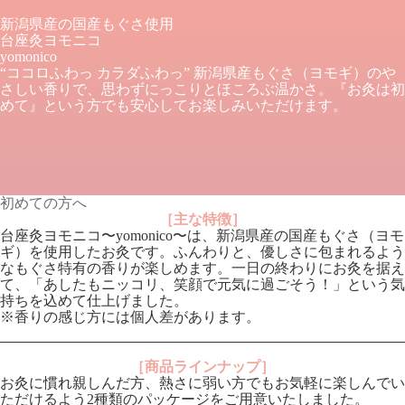
新潟県産の国産もぐさ使用
台座灸ヨモニコ
yomonico
“ココロふわっ カラダふわっ” 新潟県産もぐさ（ヨモギ）のや
さしい香りで、思わずにっこりとほころぶ温かさ。『お灸は初
めて』という方でも安心してお楽しみいただけます。
初めての方へ
［主な特徴］
台座灸ヨモニコ〜yomonico〜は、新潟県産の国産もぐさ（ヨモ
ギ）を使用したお灸です。ふんわりと、優しさに包まれるよう
なもぐさ特有の香りが楽しめます。一日の終わりにお灸を据え
て、「あしたもニッコリ、笑顔で元気に過ごそう！」という気
持ちを込めて仕上げました。
※香りの感じ方には個人差があります。
［商品ラインナップ］
お灸に慣れ親しんだ方、熱さに弱い方でもお気軽に楽しんでい
ただけるよう2種類のパッケージをご用意いたしました。